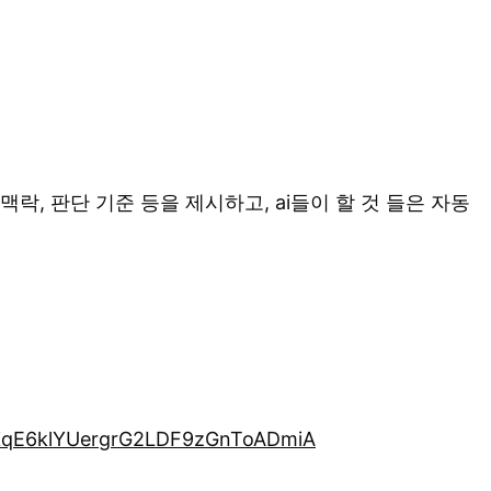
락, 판단 기준 등을 제시하고, ai들이 할 것 들은 자동
_ZqE6klYUergrG2LDF9zGnToADmiA