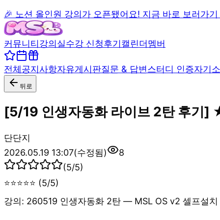
🎉 노션 올인원 강의가 오픈됐어요! 지금 바로 보러가기
커뮤니티
강의실
수강 신청
후기
캘린더
멤버
전체
공지사항
자유게시판
질문 & 답변
스터디 인증
자기
뒤로
[5/19 인생자동화 라이브 2탄 후기]
단
단지
2026.05.19 13:07
(수정됨)
8
(
5
/5)
⭐⭐⭐⭐⭐ (5/5)
강의: 260519 인생자동화 2탄 — MSL OS v2 셀프설