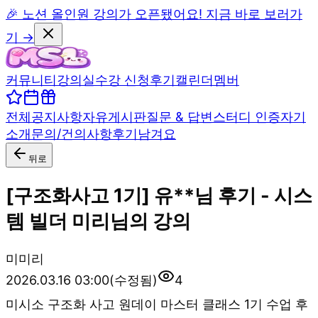
🎉 노션 올인원 강의가 오픈됐어요! 지금 바로 보러가
기 →
커뮤니티
강의실
수강 신청
후기
캘린더
멤버
전체
공지사항
자유게시판
질문 & 답변
스터디 인증
자기
소개
문의/건의사항
후기남겨요
뒤로
[구조화사고 1기] 유**님 후기 - 시스
템 빌더 미리님의 강의
미
미리
2026.03.16 03:00
(수정됨)
4
미시소 구조화 사고 원데이 마스터 클래스 1기 수업 후