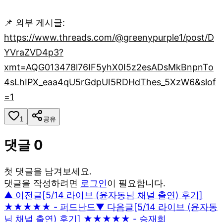
📌 외부 게시글:
https://www.threads.com/@greenypurple1/post/D
YVraZVD4p3?
xmt=AQG013478l76IF5yhX0I5z2esADsMkBnpnTo
4sLhIPX_eaa4qU5rGdpUI5RDHdThes_5XzW6&slof
=1
1
공유
댓글
0
첫 댓글을 남겨보세요.
댓글을 작성하려면
로그인
이 필요합니다.
▲ 이전글
[5/14 라이브 (윤자동님 채널 출연) 후기]
★★★★★ - 퍼드난드
▼ 다음글
[5/14 라이브 (윤자동
님 채널 출연) 후기] ★★★★★ - 승재희