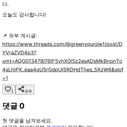
다.
오늘도 감사합니다!
📌 외부 게시글:
https://www.threads.com/@greenypurple1/post/D
YVraZVD4p3?
xmt=AQG013478l76IF5yhX0I5z2esADsMkBnpnTo
4sLhIPX_eaa4qU5rGdpUI5RDHdThes_5XzW6&slof
=1
1
공유
댓글
0
첫 댓글을 남겨보세요.