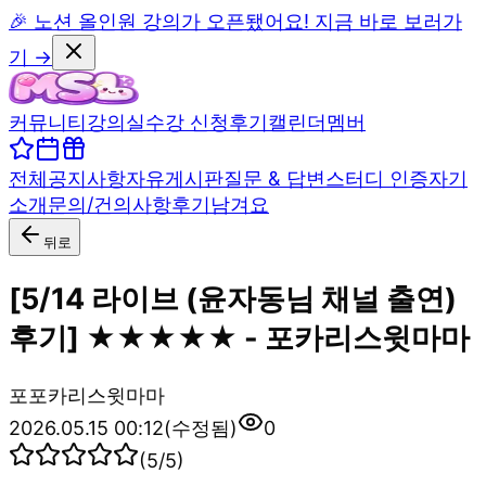
🎉 노션 올인원 강의가 오픈됐어요! 지금 바로 보러가
기 →
커뮤니티
강의실
수강 신청
후기
캘린더
멤버
전체
공지사항
자유게시판
질문 & 답변
스터디 인증
자기
소개
문의/건의사항
후기남겨요
뒤로
[5/14 라이브 (윤자동님 채널 출연)
후기] ★★★★★ - 포카리스윗마마
포
포카리스윗마마
2026.05.15 00:12
(수정됨)
0
(
5
/5)