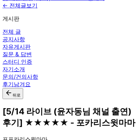
← 전체글보기
게시판
전체 글
공지사항
자유게시판
질문 & 답변
스터디 인증
자기소개
문의/건의사항
후기남겨요
뒤로
[5/14 라이브 (윤자동님 채널 출연)
후기] ★★★★★ - 포카리스윗마마
포
포카리스윗마마