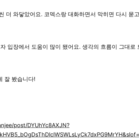
씬 더 와닿았어요. 코덱스랑 대화하면서 막히면 다시 묻고
자 입장에서 도움이 많이 됐어요. 생각의 흐름이 그대로 
 잘 봤습니다!
anjee/post/DYUhYc8AXJN?
kHVB5_bOgDsThDlclWSWLsLyCk7dxPG9MrYH&slof=