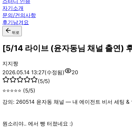
스터디 인증
자기소개
문의/건의사항
후기남겨요
뒤로
[5/14 라이브 (윤자동님 채널 출연)
지
지짱
2026.05.14 13:27
(수정됨)
20
(
5
/5)
⭐⭐⭐⭐⭐ (5/5)
강의: 260514 윤자동 채널 — 내 에이전트 비서 세팅 
뭔소리야.. 에서 빵 터졌네요 :)