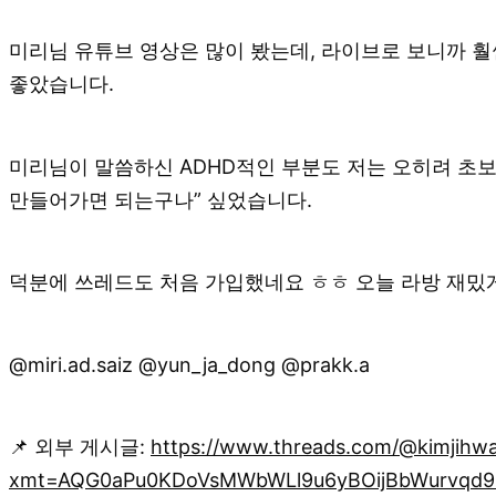
미리님 유튜브 영상은 많이 봤는데, 라이브로 보니까 훨
좋았습니다.
미리님이 말씀하신 ADHD적인 부분도 저는 오히려 초보
만들어가면 되는구나” 싶었습니다.
덕분에 쓰레드도 처음 가입했네요 ㅎㅎ 오늘 라방 재밌게
@miri.ad.saiz @yun_ja_dong @prakk.a
📌 외부 게시글:
https://www.threads.com/@kimjihw
xmt=AQG0aPu0KDoVsMWbWLl9u6yBOijBbWurvqd9