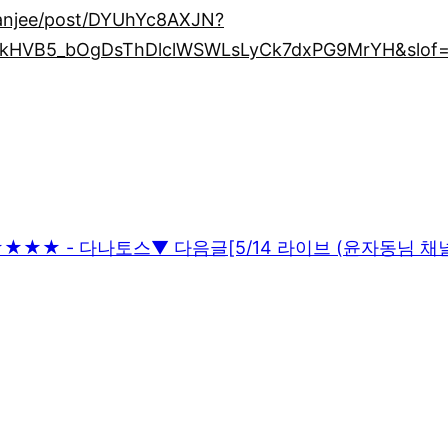
anjee/post/DYUhYc8AXJN?
kHVB5_bOgDsThDlclWSWLsLyCk7dxPG9MrYH&slof=
★★★★★ - 다나토스
▼ 다음글
[5/14 라이브 (윤자동님 채