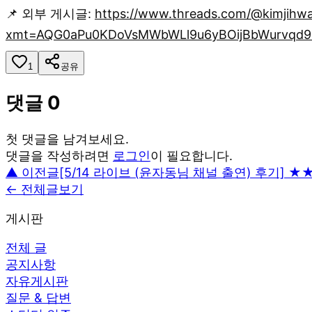
📌 외부 게시글:
https://www.threads.com/@kimjihw
xmt=AQG0aPu0KDoVsMWbWLl9u6yBOijBbWurvqd9
1
공유
댓글
0
첫 댓글을 남겨보세요.
댓글을 작성하려면
로그인
이 필요합니다.
▲ 이전글
[5/14 라이브 (윤자동님 채널 출연) 후기] 
← 전체글보기
게시판
전체 글
공지사항
자유게시판
질문 & 답변