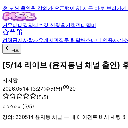
🎉 노션 올인원 강의가 오픈됐어요! 지금 바로 보러가기
커뮤니티
강의실
수강 신청
후기
캘린더
멤버
전체
공지사항
자유게시판
질문 & 답변
스터디 인증
자기
뒤로
[5/14 라이브 (윤자동님 채널 출연)
지
지짱
2026.05.14 13:27
(수정됨)
20
(
5
/5)
⭐⭐⭐⭐⭐ (5/5)
강의: 260514 윤자동 채널 — 내 에이전트 비서 세팅 