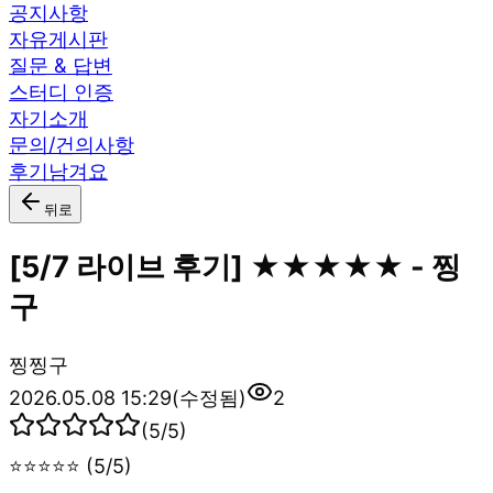
공지사항
자유게시판
질문 & 답변
스터디 인증
자기소개
문의/건의사항
후기남겨요
뒤로
[5/7 라이브 후기] ★★★★★ - 찡
구
찡
찡구
2026.05.08 15:29
(수정됨)
2
(
5
/5)
⭐⭐⭐⭐⭐ (5/5)