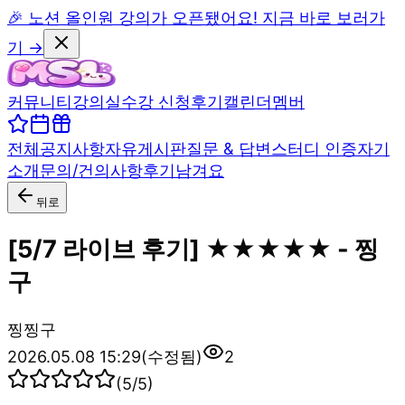
🎉 노션 올인원 강의가 오픈됐어요! 지금 바로 보러가
기 →
커뮤니티
강의실
수강 신청
후기
캘린더
멤버
전체
공지사항
자유게시판
질문 & 답변
스터디 인증
자기
소개
문의/건의사항
후기남겨요
뒤로
[5/7 라이브 후기] ★★★★★ - 찡
구
찡
찡구
2026.05.08 15:29
(수정됨)
2
(
5
/5)