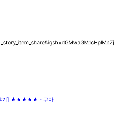
ig_story_item_share&igsh=dGMwaGM1cHplMnZj
 후기] ★★★★★ - 쿠마