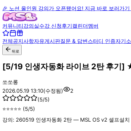
🎉 노션 올인원 강의가 오픈됐어요! 지금 바로 보러가기
커뮤니티
강의실
수강 신청
후기
캘린더
멤버
전체
공지사항
자유게시판
질문 & 답변
스터디 인증
자기
뒤로
[5/19 인생자동화 라이브 2탄 후기]
쏘
쏘롱
2026.05.19 13:10
(수정됨)
2
(
5
/5)
⭐⭐⭐⭐⭐ (5/5)
강의: 260519 인생자동화 2탄 — MSL OS v2 셀프설