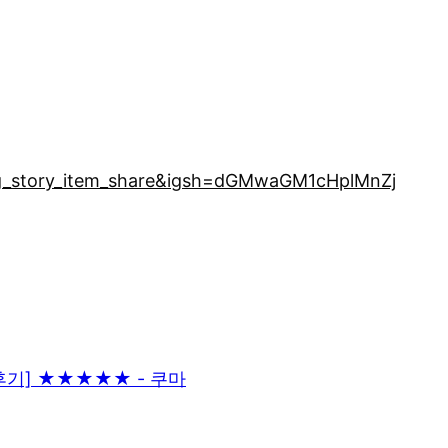
ig_story_item_share&igsh=dGMwaGM1cHplMnZj
 후기] ★★★★★ - 쿠마