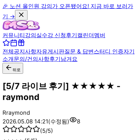
🎉 노션 올인원 강의가 오픈됐어요! 지금 바로 보러가
기 →
커뮤니티
강의실
수강 신청
후기
캘린더
멤버
전체
공지사항
자유게시판
질문 & 답변
스터디 인증
자기
소개
문의/건의사항
후기남겨요
뒤로
[5/7 라이브 후기] ★★★★★ -
raymond
R
raymond
2026.05.08 14:21
(수정됨)
8
(
5
/5)