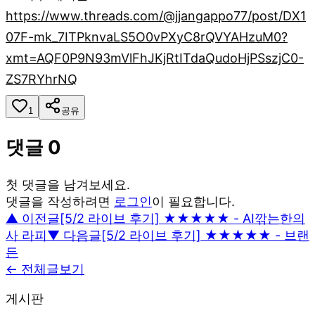
https://www.threads.com/@jjangappo77/post/DX1
07F-mk_7ITPknvaLS5O0vPXyC8rQVYAHzuM0?
xmt=AQF0P9N93mVlFhJKjRtITdaQudoHjPSszjC0-
ZS7RYhrNQ
1
공유
댓글
0
첫 댓글을 남겨보세요.
댓글을 작성하려면
로그인
이 필요합니다.
▲ 이전글
[5/2 라이브 후기] ★★★★★ - AI깎는한의
사 라피
▼ 다음글
[5/2 라이브 후기] ★★★★★ - 브랜
든
← 전체글보기
게시판