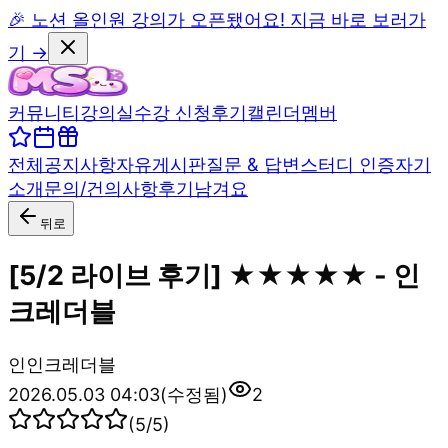
🎉 노션 올인원 강의가 오픈됐어요! 지금 바로 보러가
기 →
커뮤니티
강의실
수강 신청
후기
캘린더
멤버
전체
공지사항
자유게시판
질문 & 답변
스터디 인증
자기
소개
문의/건의사항
후기남겨요
뒤로
[5/2 라이브 후기] ★★★★★ - 인
크레더블
인
인크레더블
2026.05.03 04:03
(수정됨)
2
(
5
/5)