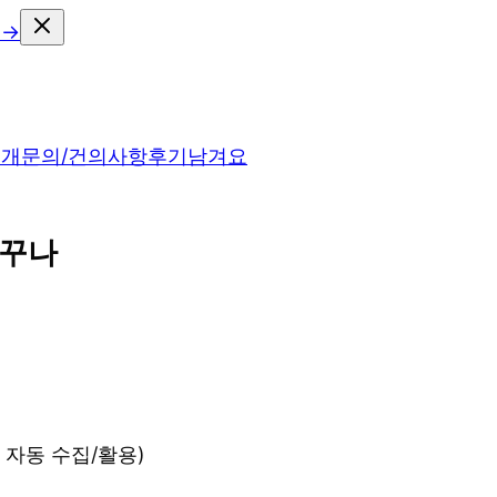
 →
소개
문의/건의사항
후기남겨요
자꾸나
록 자동 수집/활용)