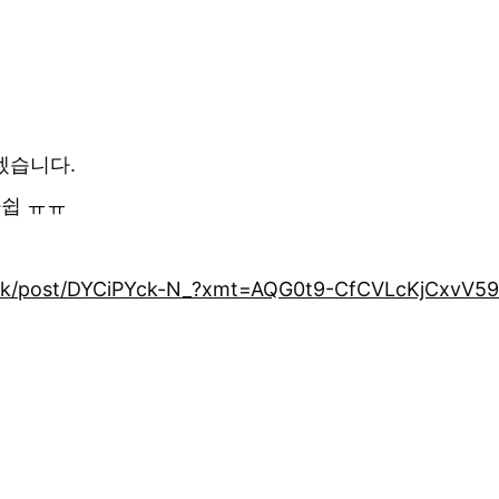
겠습니다.
아쉽 ㅠㅠ
wak/post/DYCiPYck-N_?xmt=AQG0t9-CfCVLcKjCxvV5