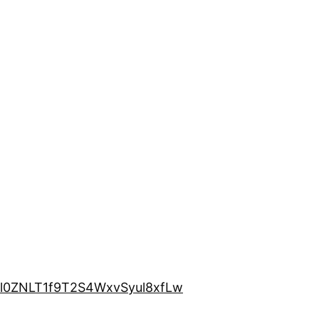
9l0ZNLT1f9T2S4WxvSyul8xfLw