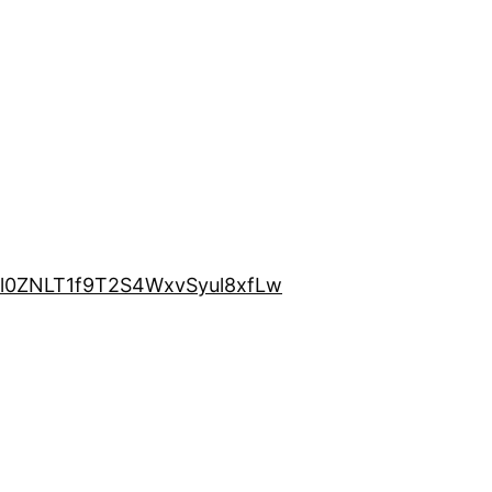
9l0ZNLT1f9T2S4WxvSyul8xfLw