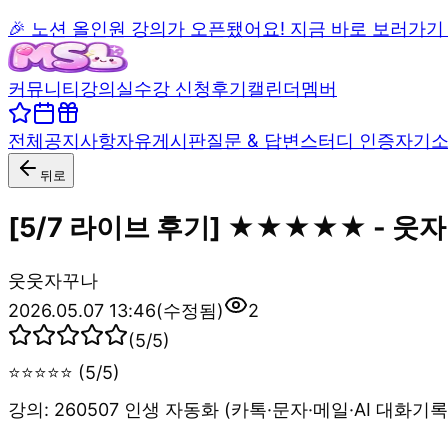
🎉 노션 올인원 강의가 오픈됐어요! 지금 바로 보러가기
커뮤니티
강의실
수강 신청
후기
캘린더
멤버
전체
공지사항
자유게시판
질문 & 답변
스터디 인증
자기
뒤로
[5/7 라이브 후기] ★★★★★ - 웃
웃
웃자꾸나
2026.05.07 13:46
(수정됨)
2
(
5
/5)
⭐⭐⭐⭐⭐ (5/5)
강의: 260507 인생 자동화 (카톡·문자·메일·AI 대화기