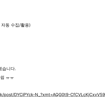
록 자동 수집/활용)
겠습니다.
아쉽 ㅠㅠ
wak/post/DYCiPYck-N_?xmt=AQG0t9-CfCVLcKjCxvV5