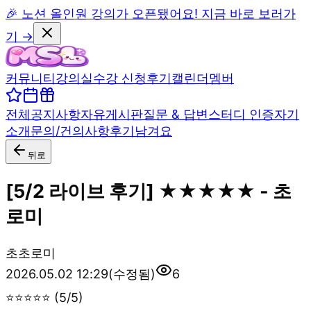
🎉 노션 올인원 강의가 오픈됐어요! 지금 바로 보러가
기 →
커뮤니티
강의실
수강 신청
후기
캘린더
멤버
전체
공지사항
자유게시판
질문 & 답변
스터디 인증
자기
소개
문의/건의사항
후기남겨요
뒤로
[5/2 라이브 후기] ★★★★★ - 초
로미
초
초로미
2026.05.02 12:29
(수정됨)
6
⭐⭐⭐⭐⭐ (5/5)