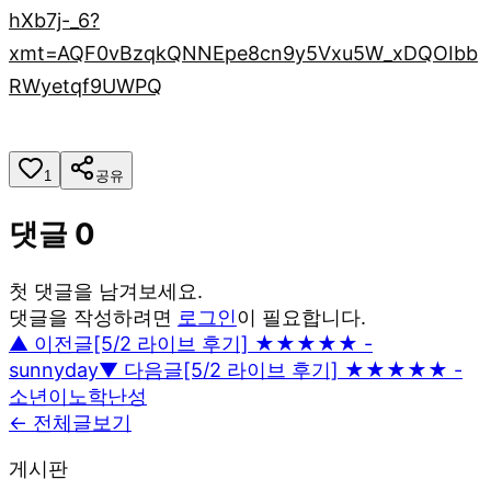
hXb7j-_6?
xmt=AQF0vBzqkQNNEpe8cn9y5Vxu5W_xDQOIbb
RWyetqf9UWPQ
1
공유
댓글
0
첫 댓글을 남겨보세요.
댓글을 작성하려면
로그인
이 필요합니다.
▲ 이전글
[5/2 라이브 후기] ★★★★★ -
sunnyday
▼ 다음글
[5/2 라이브 후기] ★★★★★ -
소년이노학난성
← 전체글보기
게시판