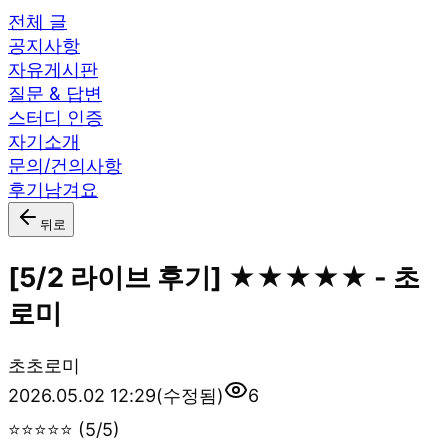
전체 글
공지사항
자유게시판
질문 & 답변
스터디 인증
자기소개
문의/건의사항
후기남겨요
뒤로
[5/2 라이브 후기] ★★★★★ - 초
로미
초
초로미
2026.05.02 12:29
(수정됨)
6
⭐⭐⭐⭐⭐ (5/5)