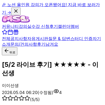
🎉 노션 올인원 강의가 오픈됐어요! 지금 바로 보러가
기 →
커뮤니티
강의실
수강 신청
후기
캘린더
멤버
전체
공지사항
자유게시판
질문 & 답변
스터디 인증
자기
소개
문의/건의사항
후기남겨요
뒤로
[5/2 라이브 후기] ★★★★★ - 이
선생
이
이선생
2026.05.04 06:20
(수정됨)
4
(
5
/5)