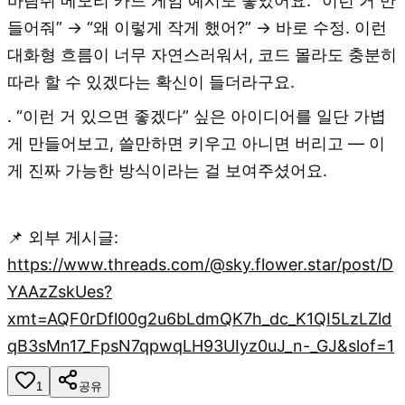
바람쥐 메모리 카드 게임 예시도 좋았어요. “이런 거 만
들어줘” → “왜 이렇게 작게 했어?” → 바로 수정. 이런
대화형 흐름이 너무 자연스러워서, 코드 몰라도 충분히
따라 할 수 있겠다는 확신이 들더라구요.
​. “이런 거 있으면 좋겠다” 싶은 아이디어를 일단 가볍
게 만들어보고, 쓸만하면 키우고 아니면 버리고 — 이
게 진짜 가능한 방식이라는 걸 보여주셨어요.
📌 외부 게시글:
https://www.threads.com/@sky.flower.star/post/D
YAAzZskUes?
xmt=AQF0rDfl00g2u6bLdmQK7h_dc_K1QI5LzLZld
qB3sMn17_FpsN7qpwqLH93UIyz0uJ_n-_GJ&slof=1
1
공유