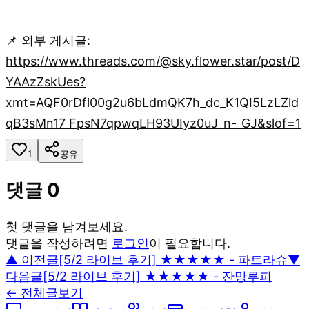
📌 외부 게시글:
https://www.threads.com/@sky.flower.star/post/D
YAAzZskUes?
xmt=AQF0rDfl00g2u6bLdmQK7h_dc_K1QI5LzLZld
qB3sMn17_FpsN7qpwqLH93UIyz0uJ_n-_GJ&slof=1
1
공유
댓글
0
첫 댓글을 남겨보세요.
댓글을 작성하려면
로그인
이 필요합니다.
▲ 이전글
[5/2 라이브 후기] ★★★★★ - 파트라슈
▼
다음글
[5/2 라이브 후기] ★★★★★ - 잔망루피
← 전체글보기