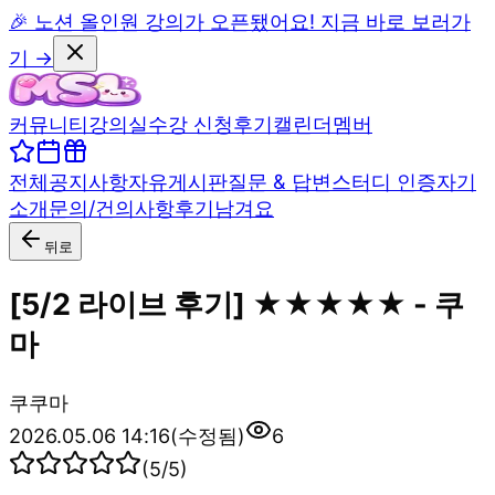
🎉 노션 올인원 강의가 오픈됐어요! 지금 바로 보러가
기 →
커뮤니티
강의실
수강 신청
후기
캘린더
멤버
전체
공지사항
자유게시판
질문 & 답변
스터디 인증
자기
소개
문의/건의사항
후기남겨요
뒤로
[5/2 라이브 후기] ★★★★★ - 쿠
마
쿠
쿠마
2026.05.06 14:16
(수정됨)
6
(
5
/5)