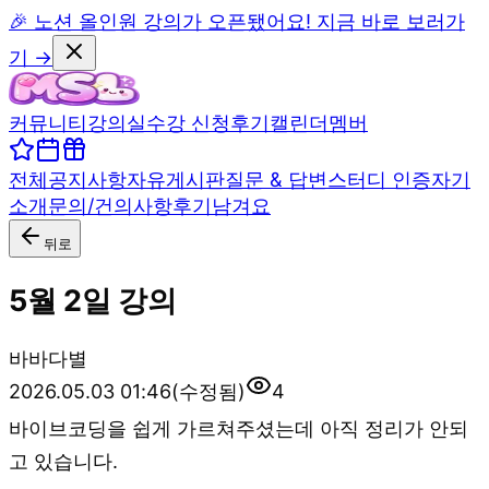
🎉 노션 올인원 강의가 오픈됐어요! 지금 바로 보러가
기 →
커뮤니티
강의실
수강 신청
후기
캘린더
멤버
전체
공지사항
자유게시판
질문 & 답변
스터디 인증
자기
소개
문의/건의사항
후기남겨요
뒤로
5월 2일 강의
바
바다별
2026.05.03 01:46
(수정됨)
4
바이브코딩을 쉽게 가르쳐주셨는데 아직 정리가 안되
고 있습니다.