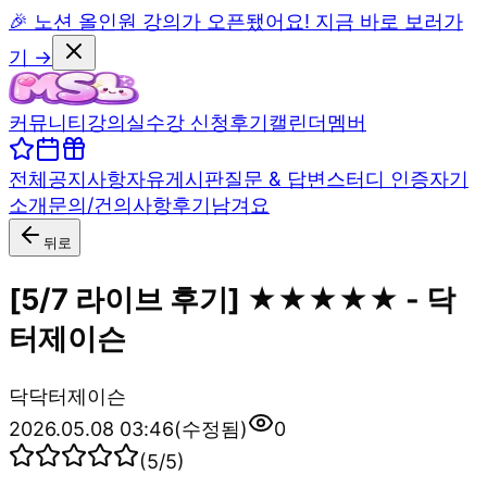
🎉 노션 올인원 강의가 오픈됐어요! 지금 바로 보러가
기 →
커뮤니티
강의실
수강 신청
후기
캘린더
멤버
전체
공지사항
자유게시판
질문 & 답변
스터디 인증
자기
소개
문의/건의사항
후기남겨요
뒤로
[5/7 라이브 후기] ★★★★★ - 닥
터제이슨
닥
닥터제이슨
2026.05.08 03:46
(수정됨)
0
(
5
/5)