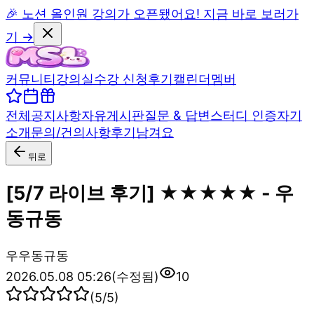
🎉 노션 올인원 강의가 오픈됐어요! 지금 바로 보러가
기 →
커뮤니티
강의실
수강 신청
후기
캘린더
멤버
전체
공지사항
자유게시판
질문 & 답변
스터디 인증
자기
소개
문의/건의사항
후기남겨요
뒤로
[5/7 라이브 후기] ★★★★★ - 우
동규동
우
우동규동
2026.05.08 05:26
(수정됨)
10
(
5
/5)