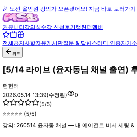
🎉 노션 올인원 강의가 오픈됐어요! 지금 바로 보러가기
커뮤니티
강의실
수강 신청
후기
캘린더
멤버
전체
공지사항
자유게시판
질문 & 답변
스터디 인증
자기
뒤로
[5/14 라이브 (윤자동님 채널 출연)
헌
헌터
2026.05.14 13:39
(수정됨)
0
(
5
/5)
⭐⭐⭐⭐⭐ (5/5)
강의: 260514 윤자동 채널 — 내 에이전트 비서 세팅 