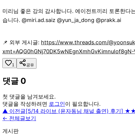
미리님 좋은 강의 감사합니다. 에이전트끼리 토론한다는게
습니다. @miri.ad.saiz @yun_ja_dong @prakk.ai
📌 외부 게시글:
https://www.threads.com/@yoonsu
xmt=AQG0hGNj70DK5wNEgnXmhGvKimnuIof8gN-
1
공유
댓글
0
첫 댓글을 남겨보세요.
댓글을 작성하려면
로그인
이 필요합니다.
▲ 이전글
[5/14 라이브 (윤자동님 채널 출연) 후기]
← 전체글보기
게시판