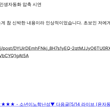
& 인생자동화 압축 시연
 참 신박한 내용이라 인상적이었습니다. 초보인 저에게 해
kj/post/DYUirDEmhFNkj_8H7s1yEQ-2qtMJJyO6TU0R
VbCYQ1gAt5A
 ★★★★★ - 소년이노학난성
▼ 다음글
[5/14 라이브 (윤