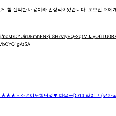
 참 신박한 내용이라 인상적이었습니다. 초보인 저에게 해
kj/post/DYUirDEmhFNkj_8H7s1yEQ-2qtMJJyO6TU0R
VbCYQ1gAt5A
 ★★★★★ - 소년이노학난성
▼ 다음글
[5/14 라이브 (윤