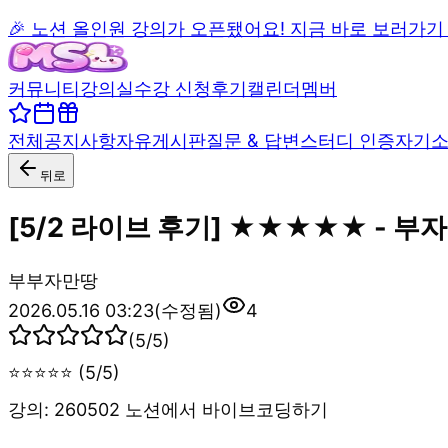
🎉 노션 올인원 강의가 오픈됐어요! 지금 바로 보러가기
커뮤니티
강의실
수강 신청
후기
캘린더
멤버
전체
공지사항
자유게시판
질문 & 답변
스터디 인증
자기
뒤로
[5/2 라이브 후기] ★★★★★ - 부
부
부자만땅
2026.05.16 03:23
(수정됨)
4
(
5
/5)
⭐⭐⭐⭐⭐ (5/5)
강의: 260502 노션에서 바이브코딩하기