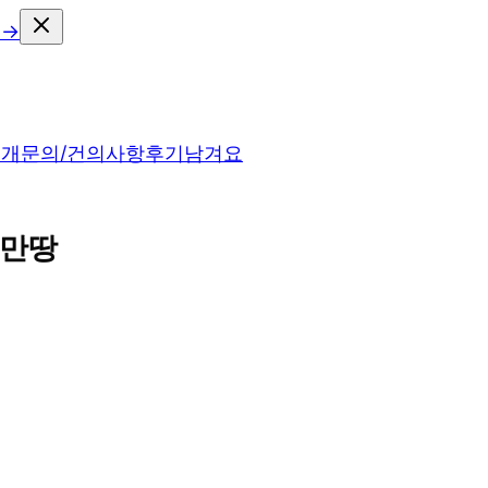
 →
소개
문의/건의사항
후기남겨요
자만땅