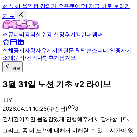
🎉 노션 올인원 강의가 오픈됐어요! 지금 바로 보러가
기 →
커뮤니티
강의실
수강 신청
후기
캘린더
멤버
전체
공지사항
자유게시판
질문 & 답변
스터디 인증
자기
소개
문의/건의사항
후기남겨요
뒤로
3월 31일 노션 기초 v2 라이브
J
JY
2026.04.01 10:26
(수정됨)
8
긴시간이지만 몰입감있게 진행해주셔서 감사합니다.
그리고, 좀 더 노션에 대해서 이해할 수 있는 시간이 었