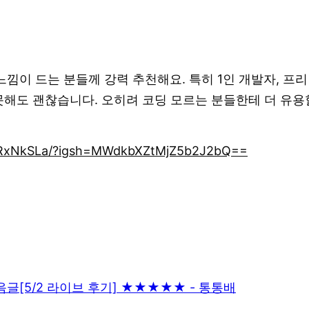
느낌이 드는 분들께 강력 추천해요. 특히 1인 개발자, 
못해도 괜찮습니다. 오히려 코딩 모르는 분들한테 더 유용
1gRxNkSLa/?igsh=MWdkbXZtMjZ5b2J2bQ==
음글
[5/2 라이브 후기] ★★★★★ - 통통배