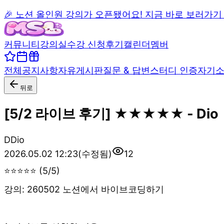
🎉 노션 올인원 강의가 오픈됐어요! 지금 바로 보러가기
커뮤니티
강의실
수강 신청
후기
캘린더
멤버
전체
공지사항
자유게시판
질문 & 답변
스터디 인증
자기
뒤로
[5/2 라이브 후기] ★★★★★ - Dio
D
Dio
2026.05.02 12:23
(수정됨)
12
⭐⭐⭐⭐⭐ (5/5)
강의: 260502 노션에서 바이브코딩하기