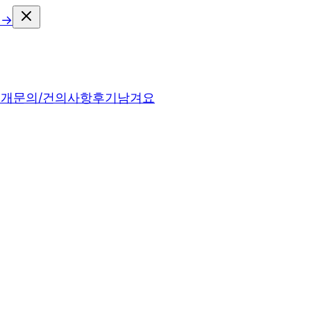
 →
소개
문의/건의사항
후기남겨요