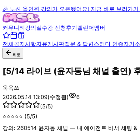
🎉 노션 올인원 강의가 오픈됐어요! 지금 바로 보러가기
커뮤니티
강의실
수강 신청
후기
캘린더
멤버
전체
공지사항
자유게시판
질문 & 답변
스터디 인증
자기
뒤로
[5/14 라이브 (윤자동님 채널 출연)
욱
욱쓰
2026.05.14 13:09
(수정됨)
6
(
5
/5)
⭐⭐⭐⭐⭐ (5/5)
강의: 260514 윤자동 채널 — 내 에이전트 비서 세팅 