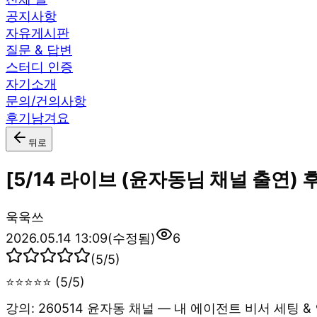
공지사항
자유게시판
질문 & 답변
스터디 인증
자기소개
문의/건의사항
후기남겨요
뒤로
[5/14 라이브 (윤자동님 채널 출연)
욱
욱쓰
2026.05.14 13:09
(수정됨)
6
(
5
/5)
⭐⭐⭐⭐⭐ (5/5)
강의: 260514 윤자동 채널 — 내 에이전트 비서 세팅 