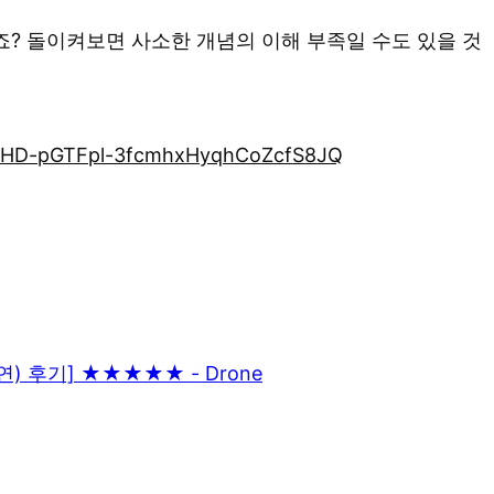
? 돌이켜보면 사소한 개념의 이해 부족일 수도 있을 것
6tHD-pGTFpl-3fcmhxHyqhCoZcfS8JQ
연) 후기] ★★★★★ - Drone