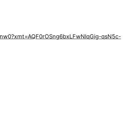
aHAnw0?xmt=AQF0rOSng6bxLFwNlqGig-qsN5c-