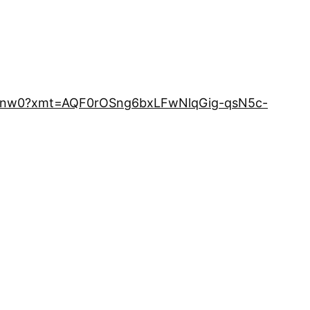
aHAnw0?xmt=AQF0rOSng6bxLFwNlqGig-qsN5c-