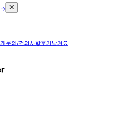
 →
소개
문의/건의사항
후기남겨요
r