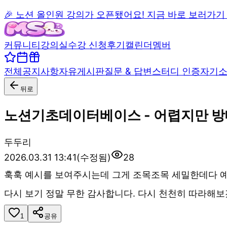
🎉 노션 올인원 강의가 오픈됐어요! 지금 바로 보러가기
커뮤니티
강의실
수강 신청
후기
캘린더
멤버
전체
공지사항
자유게시판
질문 & 답변
스터디 인증
자기
뒤로
노션기초데이터베이스 - 어렵지만 방
두
두리
2026.03.31 13:41
(수정됨)
28
훅훅 예시를 보여주시는데 그게 조목조목 세밀한데다 예시
다시 보기 정말 무한 감사합니다. 다시 천천히 따라해보
1
공유