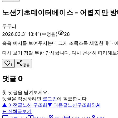
노션기초데이터베이스 - 어렵지만 방
두
두리
2026.03.31 13:41
(수정됨)
28
훅훅 예시를 보여주시는데 그게 조목조목 세밀한데다 예시
다시 보기 정말 무한 감사합니다. 다시 천천히 따라해보
1
공유
댓글
0
첫 댓글을 남겨보세요.
댓글을 작성하려면
로그인
이 필요합니다.
▲ 이전글
노션 구조화
▼ 다음글
노션구조화와AI
← 전체글보기