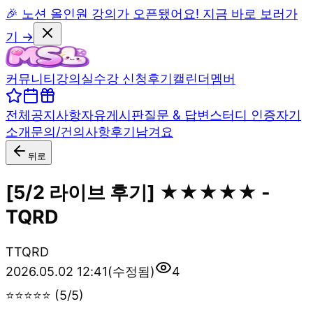
🎉 노션 올인원 강의가 오픈됐어요! 지금 바로 보러가
기 →
커뮤니티
강의실
수강 신청
후기
캘린더
멤버
전체
공지사항
자유게시판
질문 & 답변
스터디 인증
자기
소개
문의/건의사항
후기남겨요
뒤로
[5/2 라이브 후기] ★★★★★ -
TQRD
T
TQRD
2026.05.02 12:41
(수정됨)
4
⭐⭐⭐⭐⭐ (5/5)