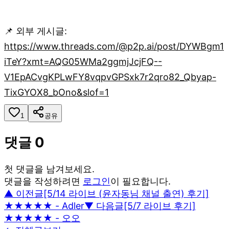
📌 외부 게시글:
https://www.threads.com/@p2p.ai/post/DYWBgm1
iTeY?xmt=AQG05WMa2ggmjJcjFQ--
V1EpACvgKPLwFY8vqpvGPSxk7r2qro82_Qbyap-
TixGYOX8_bOno&slof=1
1
공유
댓글
0
첫 댓글을 남겨보세요.
댓글을 작성하려면
로그인
이 필요합니다.
▲ 이전글
[5/14 라이브 (윤자동님 채널 출연) 후기]
★★★★★ - Adler
▼ 다음글
[5/7 라이브 후기]
★★★★★ - 오오