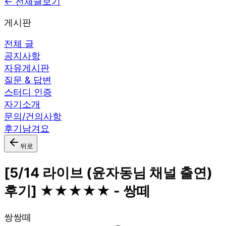
← 전체글보기
게시판
전체 글
공지사항
자유게시판
질문 & 답변
스터디 인증
자기소개
문의/건의사항
후기남겨요
뒤로
[5/14 라이브 (윤자동님 채널 출연)
후기] ★★★★★ - 쌍떼
쌍
쌍떼