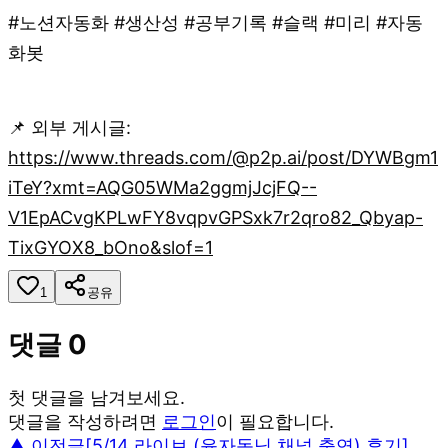
#노션자동화 #생산성 #공부기록 #슬랙 #미리 #자동
화봇
📌 외부 게시글:
https://www.threads.com/@p2p.ai/post/DYWBgm1
iTeY?xmt=AQG05WMa2ggmjJcjFQ--
V1EpACvgKPLwFY8vqpvGPSxk7r2qro82_Qbyap-
TixGYOX8_bOno&slof=1
1
공유
댓글
0
첫 댓글을 남겨보세요.
댓글을 작성하려면
로그인
이 필요합니다.
▲ 이전글
[5/14 라이브 (윤자동님 채널 출연) 후기]