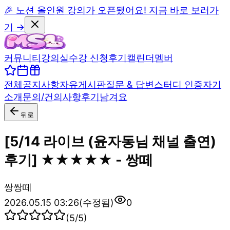
🎉 노션 올인원 강의가 오픈됐어요! 지금 바로 보러가
기 →
커뮤니티
강의실
수강 신청
후기
캘린더
멤버
전체
공지사항
자유게시판
질문 & 답변
스터디 인증
자기
소개
문의/건의사항
후기남겨요
뒤로
[5/14 라이브 (윤자동님 채널 출연)
후기] ★★★★★ - 쌍떼
쌍
쌍떼
2026.05.15 03:26
(수정됨)
0
(
5
/5)