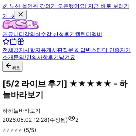
🎉 노션 올인원 강의가 오픈됐어요! 지금 바로 보러가
기 →
커뮤니티
강의실
수강 신청
후기
캘린더
멤버
전체
공지사항
자유게시판
질문 & 답변
스터디 인증
자기
소개
문의/건의사항
후기남겨요
뒤로
[5/2 라이브 후기] ★★★★★ - 하
늘바라보기
하
하늘바라보기
2026.05.02 12:28
(수정됨)
2
⭐⭐⭐⭐⭐ (5/5)