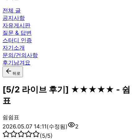
전체 글
공지사항
자유게시판
질문 & 답변
스터디 인증
자기소개
문의/건의사항
후기남겨요
뒤로
[5/2 라이브 후기] ★★★★★ - 쉼
표
쉼
쉼표
2026.05.07 14:11
(수정됨)
2
(
5
/5)