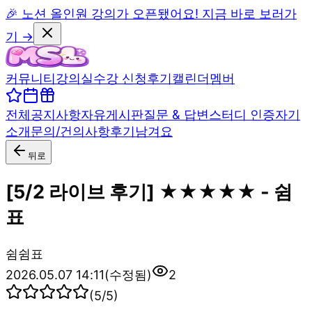
🎉 노션 올인원 강의가 오픈됐어요! 지금 바로 보러가
기 →
커뮤니티
강의실
수강 신청
후기
캘린더
멤버
전체
공지사항
자유게시판
질문 & 답변
스터디 인증
자기
소개
문의/건의사항
후기남겨요
뒤로
[5/2 라이브 후기] ★★★★★ - 쉼
표
쉼
쉼표
2026.05.07 14:11
(수정됨)
2
(
5
/5)