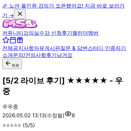
🎉 노션 올인원 강의가 오픈됐어요! 지금 바로 보러가
기 →
커뮤니티
강의실
수강 신청
후기
캘린더
멤버
전체
공지사항
자유게시판
질문 & 답변
스터디 인증
자기
소개
문의/건의사항
후기남겨요
뒤로
[5/2 라이브 후기] ★★★★★ - 우
중
우
우중
2026.05.02 13:13
(수정됨)
8
⭐⭐⭐⭐⭐ (5/5)