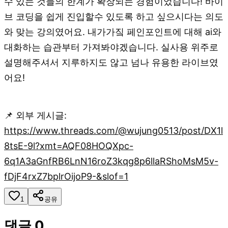
수 있는 것들의 한계가 확장되는 경험이었습니다! 바이
브 코딩을 쉽게 진입할수 있도록 하고 싶으시다는 의도
와 맞는 강의였어요. 내가가짘 페인포인트에 대해 ai와
대화하는 습관부터 가져봐야겠습니다. 실사용 위주로
설명해주셔서 지루하지도 않고 넘나 유용한 라이브였
어요!
📌 외부 게시글:
https://www.threads.com/@wujung0513/post/DX1l
8tsE-9l?xmt=AQF08HOQXpc-
6q1A3aGnfRB6LnN16roZ3kqg8p6llaRShoMsM5v-
fDjF4rxZ7bplrOijoP9-&slof=1
1
공유
댓글
0