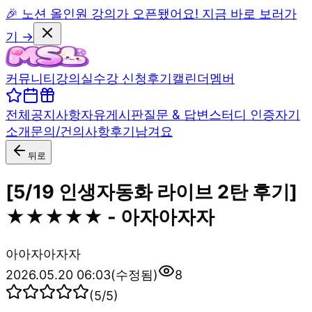
🎉 노션 올인원 강의가 오픈됐어요! 지금 바로 보러가
기 →
커뮤니티
강의실
수강 신청
후기
캘린더
멤버
전체
공지사항
자유게시판
질문 & 답변
스터디 인증
자기
소개
문의/건의사항
후기남겨요
뒤로
[5/19 인생자동화 라이브 2탄 후기]
★★★★★ - 아자아자자
아
아자아자자
2026.05.20 06:03
(수정됨)
8
(
5
/5)