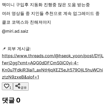
맥미니 구입후 지동화 진행중 많은 도움 받는중
여러 영상들 중 지인들 추천으로 계속 업그레이드 중
클코 코덱스와 친해져야지
@miri.ad.saiz
📌 외부 게시글:
https://www.threads.com/@hseok_yoon/post/DYjL
fwrj2gg?xmt=AQG0dDFCmS0iC0yi-4-
Kn0u7FdkiR3lai1_axNtHjqXEZ5eJt579OljL5huWChi
ztzN9zxeB&slof=1
1
공유
댓글
0