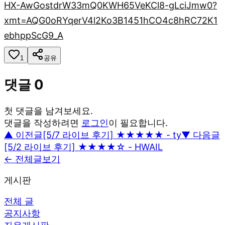
HX-AwGostdrW33mQ0KWH65VeKCl8-gLciJmw0?
xmt=AQG0oRYqerV4l2Ko3B1451hCO4c8hRC72K1
ebhppScG9_A
1
공유
댓글
0
첫 댓글을 남겨보세요.
댓글을 작성하려면
로그인
이 필요합니다.
▲ 이전글
[5/7 라이브 후기] ★★★★★ - ty
▼ 다음글
[5/2 라이브 후기] ★★★★☆ - HWAIL
← 전체글보기
게시판
전체 글
공지사항