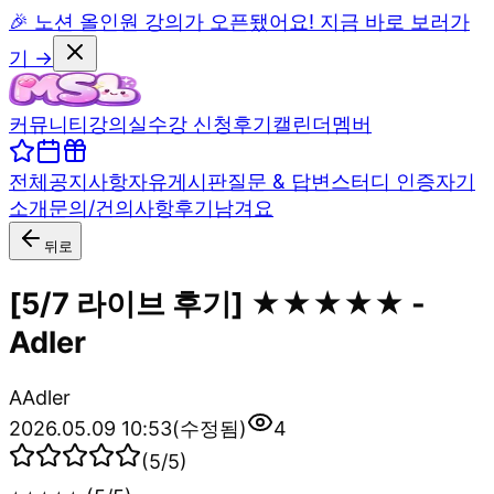
🎉 노션 올인원 강의가 오픈됐어요! 지금 바로 보러가
기 →
커뮤니티
강의실
수강 신청
후기
캘린더
멤버
전체
공지사항
자유게시판
질문 & 답변
스터디 인증
자기
소개
문의/건의사항
후기남겨요
뒤로
[5/7 라이브 후기] ★★★★★ -
Adler
A
Adler
2026.05.09 10:53
(수정됨)
4
(
5
/5)