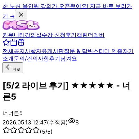
🎉 노션 올인원 강의가 오픈됐어요! 지금 바로 보러가
기 →
커뮤니티
강의실
수강 신청
후기
캘린더
멤버
전체
공지사항
자유게시판
질문 & 답변
스터디 인증
자기
소개
문의/건의사항
후기남겨요
뒤로
[5/2 라이브 후기] ★★★★★ - 너
른5
너
너른5
2026.05.13 12:47
(수정됨)
8
(
5
/5)