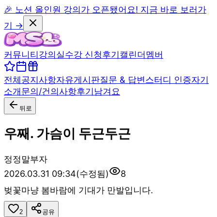
🎉 노션 올인원 강의가 오픈됐어요! 지금 바로 보러가
기 →
커뮤니티
강의실
수강 신청
후기
캘린더
멤버
전체
공지사항
자유게시판
질문 & 답변
스터디 인증
자기
소개
문의/건의사항
후기남겨요
뒤로
우째. 가슴이 두근두근
정
정말부자
2026.03.31 09:34
(수정됨)
8
벚꽃마냥 봄바람에 기대가 만발입니다.
2
공유