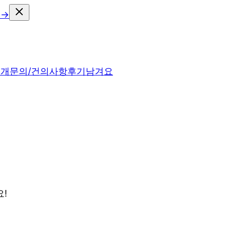
 →
소개
문의/건의사항
후기남겨요
!