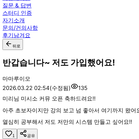
질문 & 답변
스터디 인증
자기소개
문의/건의사항
후기남겨요
뒤로
반갑습니다~ 저도 가입했어요!
마
마루이모
2026.03.22 02:54
(수정됨)
135
미리님 미시소 커뮤 오픈 축하드려요!!
아주 초보자이지만 강의 보고 넘 좋아서 여기까지 왔어요
열심히 공부해서 저도 저만의 시스템 만들고 싶어요!!
1
공유