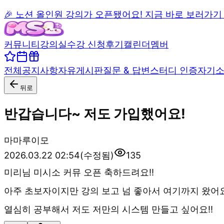
🎉 노션 올인원 강의가 오픈됐어요! 지금 바로 보러가기
커뮤니티
강의실
수강 신청
후기
캘린더
멤버
전체
공지사항
자유게시판
질문 & 답변
스터디 인증
자기
뒤로
반갑습니다~ 저도 가입했어요!
마
마루이모
2026.03.22 02:54
(수정됨)
135
미리님 미시소 커뮤 오픈 축하드려요!!
아주 초보자이지만 강의 보고 넘 좋아서 여기까지 왔어요
열심히 공부해서 저도 저만의 시스템 만들고 싶어요!!