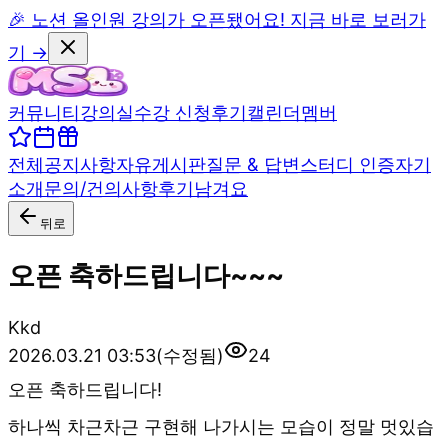
🎉 노션 올인원 강의가 오픈됐어요! 지금 바로 보러가
기 →
커뮤니티
강의실
수강 신청
후기
캘린더
멤버
전체
공지사항
자유게시판
질문 & 답변
스터디 인증
자기
소개
문의/건의사항
후기남겨요
뒤로
오픈 축하드립니다~~~
K
kd
2026.03.21 03:53
(수정됨)
24
오픈 축하드립니다!
하나씩 차근차근 구현해 나가시는 모습이 정말 멋있습