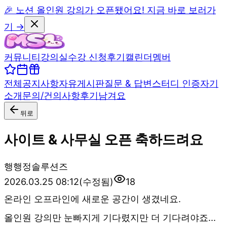
🎉 노션 올인원 강의가 오픈됐어요! 지금 바로 보러가
기 →
커뮤니티
강의실
수강 신청
후기
캘린더
멤버
전체
공지사항
자유게시판
질문 & 답변
스터디 인증
자기
소개
문의/건의사항
후기남겨요
뒤로
사이트 & 사무실 오픈 축하드려요
행
행정솔루션즈
2026.03.25 08:12
(수정됨)
18
온라인 오프라인에 새로운 공간이 생겼네요.
올인원 강의만 눈빠지게 기다렸지만 더 기다려야죠...