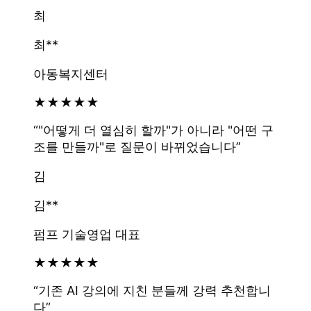
최
최**
아동복지센터
★
★
★
★
★
“
"어떻게 더 열심히 할까"가 아니라 "어떤 구
조를 만들까"로 질문이 바뀌었습니다
”
김
김**
펌프 기술영업 대표
★
★
★
★
★
“
기존 AI 강의에 지친 분들께 강력 추천합니
다
”