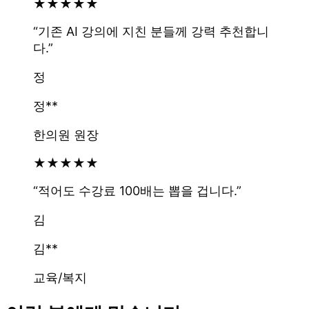
★
★
★
★
★
“
기존 AI 강의에 지친 분들께 강력 추천합니
다.
”
정
정**
한의원 원장
★
★
★
★
★
“
적어도 수강료 100배는 뽑을 겁니다.
”
김
김**
교육/복지