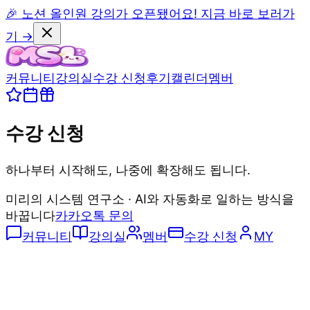
🎉 노션 올인원 강의가 오픈됐어요! 지금 바로 보러가
기 →
커뮤니티
강의실
수강 신청
후기
캘린더
멤버
수강 신청
하나부터 시작해도, 나중에 확장해도 됩니다.
미리의 시스템 연구소 · AI와 자동화로 일하는 방식을
바꿉니다
카카오톡 문의
커뮤니티
강의실
멤버
수강 신청
MY