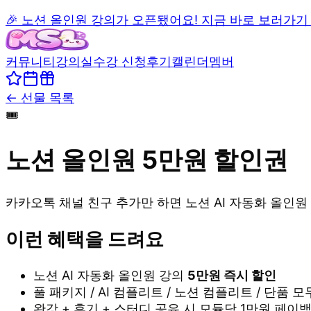
🎉 노션 올인원 강의가 오픈됐어요! 지금 바로 보러가기
커뮤니티
강의실
수강 신청
후기
캘린더
멤버
← 선물 목록
🎟️
노션 올인원 5만원 할인권
카카오톡 채널 친구 추가만 하면 노션 AI 자동화 올인원
이런 혜택을 드려요
노션 AI 자동화 올인원 강의
5만원 즉시 할인
풀 패키지 / AI 컴플리트 / 노션 컴플리트 / 단품 
완강 + 후기 + 스터디 공유 시 모듈당 1만원 페이백