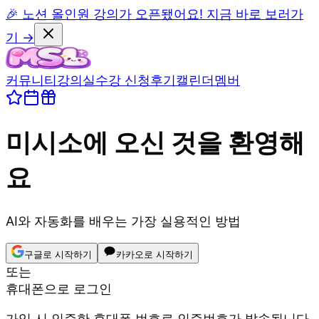
🎉 노션 올인원 강의가 오픈됐어요! 지금 바로 보러가
기 →
커뮤니티
강의실
수강 신청
후기
캘린더
멤버
미시소
에 오신 것을 환영해
요
AI와 자동화를 배우는 가장 실용적인 방법
구글로 시작하기
카카오로 시작하기
또는
휴대폰으로 로그인
가입 시 인증한 휴대폰 번호로 인증번호가 발송됩니다